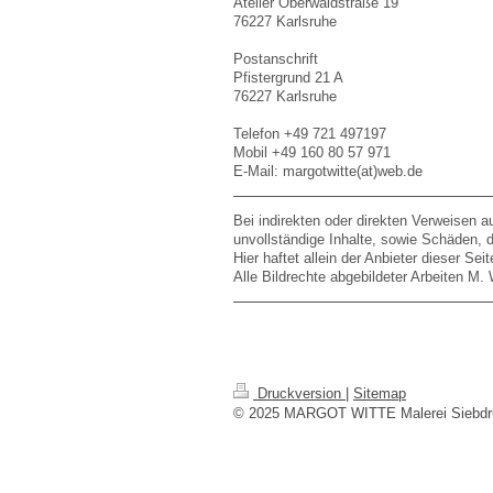
Atelier Oberwaldstraße 19
76227 Karlsruhe
Postanschrift
Pfistergrund 21 A
76227 Karlsruhe
Telefon +49 721 497197
Mobil +49 160 80 57 971
E-Mail: margotwitte(at)web.de
Bei indirekten oder direkten Verweisen a
unvollständige Inhalte, sowie Schäden, 
Hier haftet allein der Anbieter dieser Se
Alle Bildrechte abgebildeter Arbeiten M. 
Druckversion
|
Sitemap
© 2025 MARGOT WITTE Malerei Siebdru