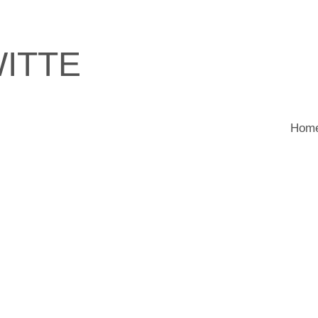
ITTE
Hom
.......