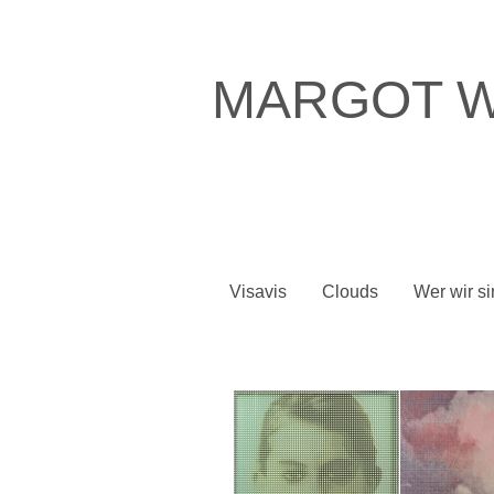
MARGOT W
Visavis
Clouds
Wer wir si