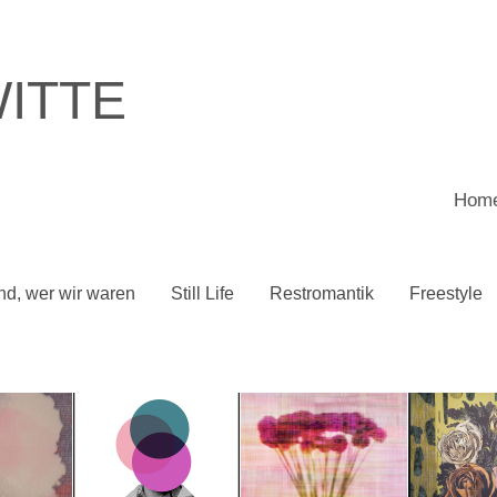
ITTE
Hom
.......
nd, wer wir waren
Still Life
Restromantik
Freestyle