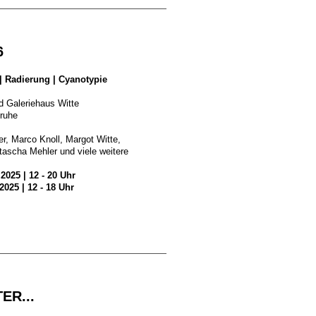
6
 | Radierung | Cyanotypie
nd Galeriehaus Witte
sruhe
r, Marco Knoll, Margot Witte,
tascha Mehler und viele weitere
025 | 12 - 20 Uhr
025 | 12 - 18 Uhr
ER...