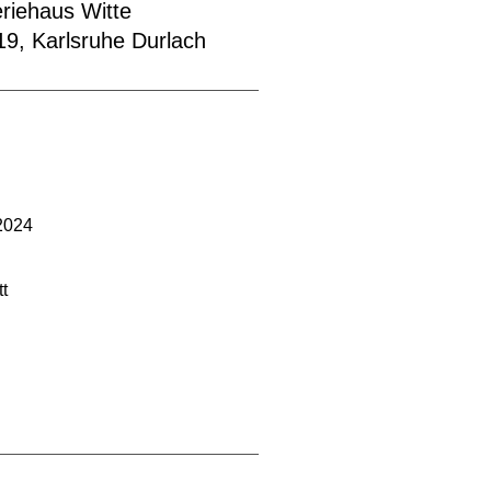
eriehaus Witte
9, Karlsruhe Durlach
 2024
t