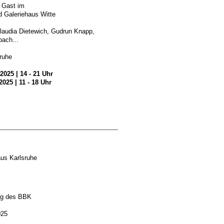
 Gast im
d Galeriehaus Witte
laudia Dietewich, Gudrun Knapp,
bach...
ruhe
025 | 14 - 21 Uhr
025 | 11 - 18 Uhr
aus Karlsruhe
ung des BBK
025