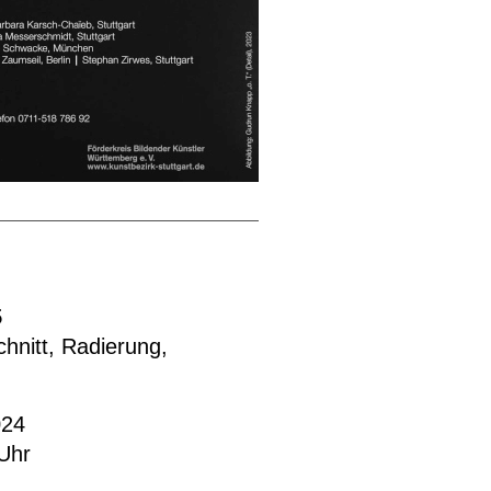
5
hnitt, Radierung,
024
Uhr